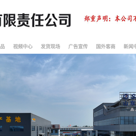
品
视频中心
发货现场
广告宣传
国外客商
新闻