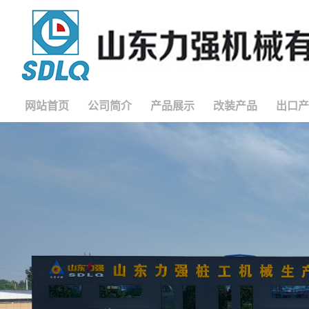
网站首页
公司简介
产品展示
改装产品
出口产