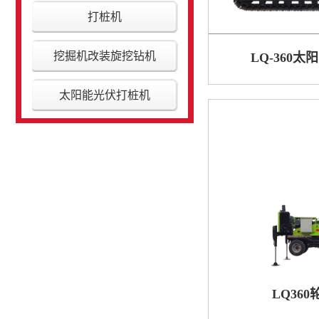
打桩机
挖掘机改装旋挖钻机
LQ-360
太阳能光伏打桩机
LQ36