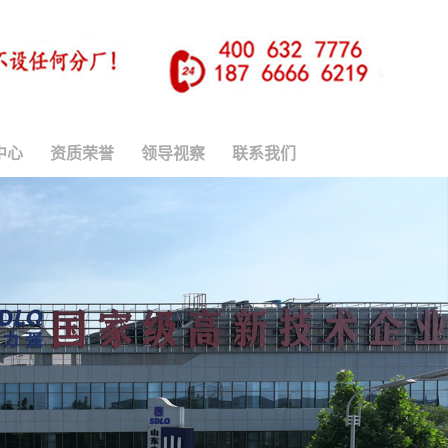
中心
资质荣誉
领导视察
联系我们