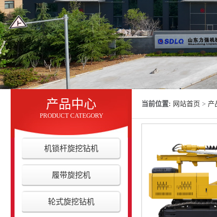
产品中心
当前位置:
网站首页
>
产
PRODUCT CATEGORY
机锁杆旋挖钻机
履带旋挖机
轮式旋挖钻机