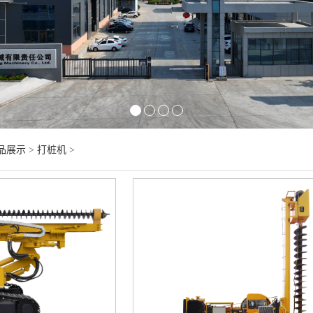
品展示
>
打桩机
>