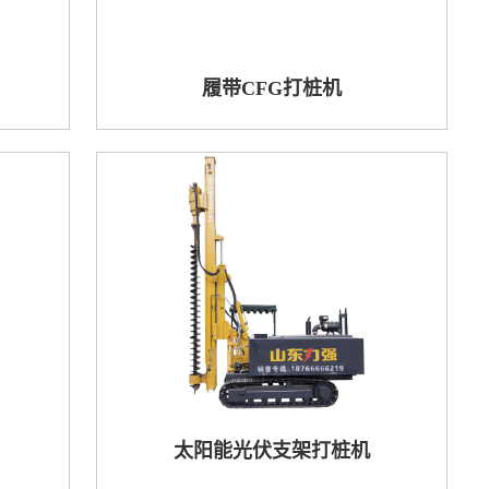
履带CFG打桩机
太阳能光伏支架打桩机